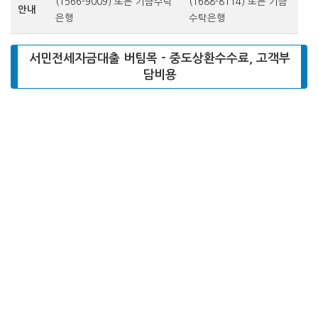
(1566-9009) 또는 기금수탁
(1688-8114) 또는 기금
안내
은행
수탁은행
서민전세자금대출 버팀목 – 중도상환수수료, 고객부
담비용