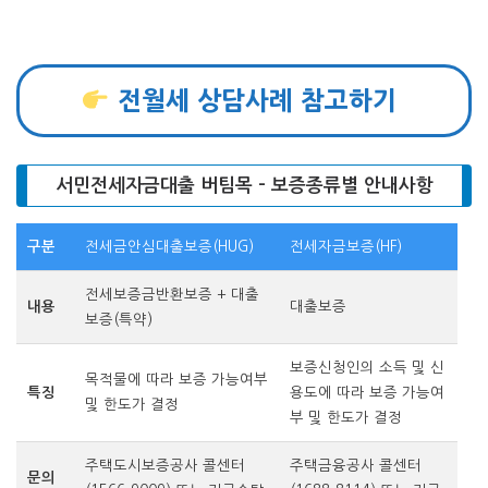
전월세 상담사례 참고하기
서민전세자금대출 버팀목 – 보증종류별 안내사항
구분
전세금안심대출보증(HUG)
전세자금보증(HF)
전세보증금반환보증 + 대출
내용
대출보증
보증(특약)
보증신청인의 소득 및 신
목적물에 따라 보증 가능여부
특징
용도에 따라 보증 가능여
및 한도가 결정
부 및 한도가 결정
주택도시보증공사 콜센터
주택금융
공사
콜센터
문의