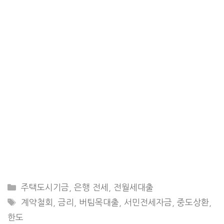
CATEGORIES
주택도시기금
,
은행 전세
,
전월세대출
TAGS
계약철회
,
금리
,
버팀목대출
,
서민전세자금
,
중도상환
,
한도