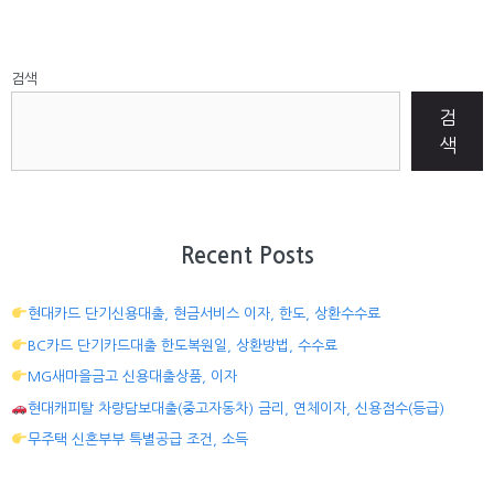
검색
검
색
Recent Posts
현대카드 단기신용대출, 현금서비스 이자, 한도, 상환수수료
BC카드 단기카드대출 한도복원일, 상환방법, 수수료
MG새마을금고 신용대출상품, 이자
현대캐피탈 차량담보대출(중고자동차) 금리, 연체이자, 신용점수(등급)
무주택 신혼부부 특별공급 조건, 소득