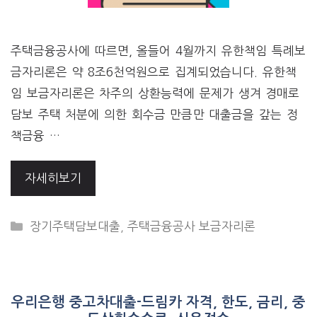
주택금융공사에 따르면, 올들어 4월까지 유한책임 특례보
금자리론은 약 8조6천억원으로 집계되었습니다. 유한책
임 보금자리론은 차주의 상환능력에 문제가 생겨 경매로
담보 주택 처분에 의한 회수금 만큼만 대출금을 갚는 정
책금융 …
자세히보기
CATEGORIES
장기주택담보대출
,
주택금융공사 보금자리론
우리은행 중고차대출-드림카 자격, 한도, 금리, 중