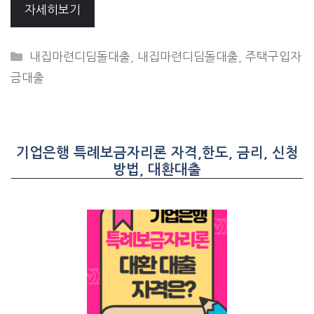
자세히보기
CATEGORIES
내집마련디딤돌대출
,
내집마련디딤돌대출
,
주택구입자
금대출
기업은행 특례보금자리론 자격,한도, 금리, 신청
방법, 대환대출