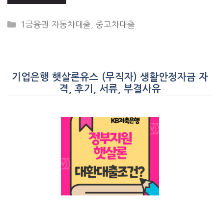
CATEGORIES
1금융권 자동차대출
,
중고차대출
기업은행 햇살론유스 (무직자) 생활안정자금 자
격, 후기, 서류, 부결사유