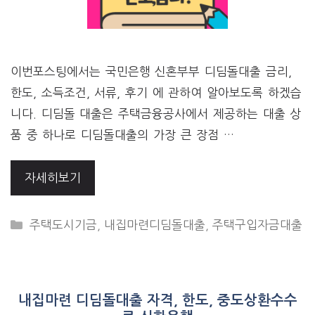
이번포스팅에서는 국민은행 신혼부부 디딤돌대출 금리,
한도, 소득조건, 서류, 후기 에 관하여 알아보도록 하겠습
니다. 디딤돌 대출은 주택금융공사에서 제공하는 대출 상
품 중 하나로 디딤돌대출의 가장 큰 장점 …
자세히보기
CATEGORIES
주택도시기금
,
내집마련디딤돌대출
,
주택구입자금대출
내집마련 디딤돌대출 자격, 한도, 중도상환수수