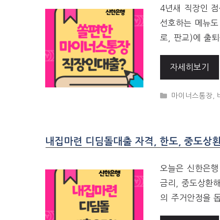
4년새 직장인 
선호하는 메뉴도 
로, 판교)에 출
자세히보기
CATEGORIES
마이너스통장
,
내집마련 디딤돌대출 자격, 한도, 중도상
오늘은 신한은행
금리, 중도상환
의 주거안정을 