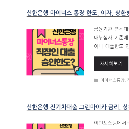
신한은행 마이너스 통장 한도, 이자, 상환
금융기관 연체대
내부심사 기준에
이나 대출한도 
자세히보기
CATEGORIES
마이너스통장
,
신한은행 전기차대출 그린마이카 금리, 
이번포스팅에서는