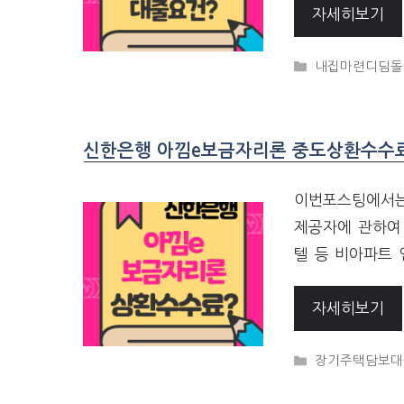
자세히보기
CATEGORIES
내집마련디딤돌
신한은행 아낌e보금자리론 중도상환수수료,
이번포스팅에서는
제공자에 관하여
텔 등 비아파트
자세히보기
CATEGORIES
장기주택담보대