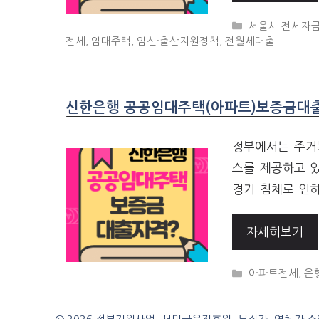
CATEGORIES
서울시 전세자
전세
,
임대주택
,
임신·출산지원정책
,
전월세대출
신한은행 공공임대주택(아파트)보증금대
정부에서는 주거
스를 제공하고 
경기 침체로 인
자세히보기
CATEGORIES
아파트전세
,
은