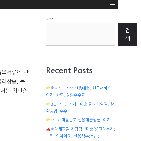
검색
검
색
Recent Posts
필요서류에 관
리상승, 물
현대카드 단기신용대출, 현금서비스
에서는 청년층
이자, 한도, 상환수수료
BC카드 단기카드대출 한도복원일, 상
환방법, 수수료
MG새마을금고 신용대출상품, 이자
현대캐피탈 차량담보대출(중고자동차)
금리, 연체이자, 신용점수(등급)