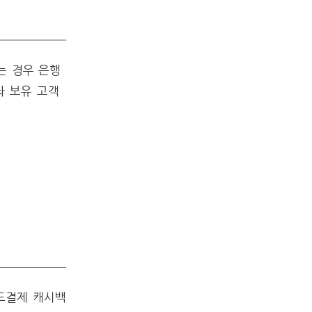
는 경우 은행
좌 보유 고객
드결제 캐시백