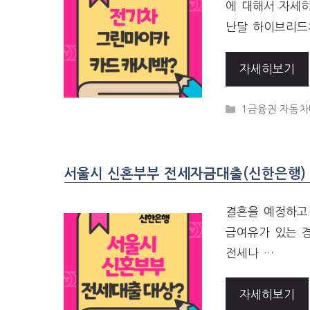
에 대해서 자세
난달 하이브리드
자세히보기
CATEGORIES
1금융권 자동
서울시 신혼부부 전세자금대출(신한은행)
결혼을 예정하고 
금여유가 있는 
전세나 …
자세히보기