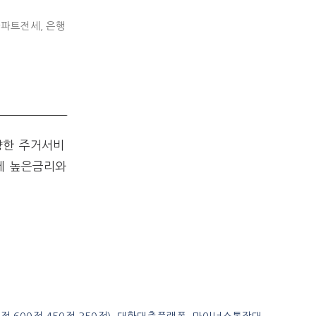
아파트전세
,
은행
양한 주거서비
데 높은금리와