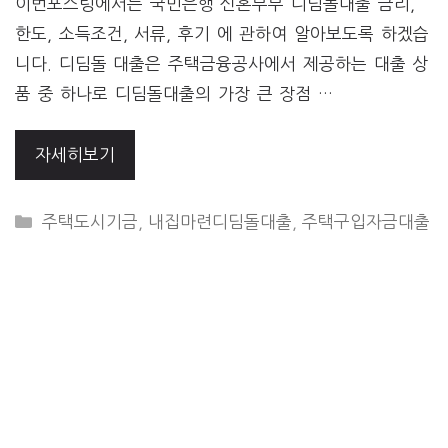
이번포스팅에서는 국민은행 신혼부부 디딤돌대출 금리,
한도, 소득조건, 서류, 후기 에 관하여 알아보도록 하겠습
니다. 디딤돌 대출은 주택금융공사에서 제공하는 대출 상
품 중 하나로 디딤돌대출의 가장 큰 장점 …
자세히보기
CATEGORIES
주택도시기금
,
내집마련디딤돌대출
,
주택구입자금대출