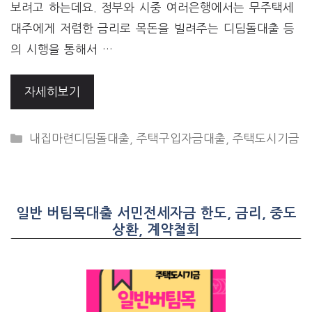
보려고 하는데요. 정부와 시중 여러은행에서는 무주택세
대주에게 저렴한 금리로 목돈을 빌려주는 디딤돌대출 등
의 시행을 통해서 …
자세히보기
CATEGORIES
내집마련디딤돌대출
,
주택구입자금대출
,
주택도시기금
일반 버팀목대출 서민전세자금 한도, 금리, 중도
상환, 계약철회