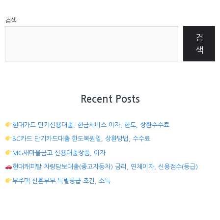
검색
검
색
Recent Posts
현대카드 단기신용대출, 현금서비스 이자, 한도, 상환수수료
BC카드 단기카드대출 한도복원일, 상환방법, 수수료
MG새마을금고 신용대출상품, 이자
현대캐피탈 차량담보대출(중고자동차) 금리, 연체이자, 신용점수(등급)
무주택 신혼부부 특별공급 조건, 소득