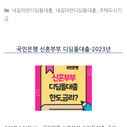
CATEGORIES
내집마련디딤돌대출
,
내집마련디딤돌대출
,
주택도시기
금
국민은행 신혼부부 디딤돌대출-2023년