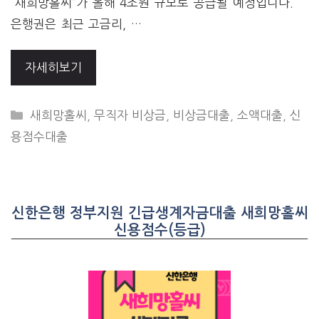
“새희망홀씨”가 올해 4조원 규모로 공급될 예정입니다.
은행권은 최근 고금리, …
자세히보기
CATEGORIES
새희망홀씨
,
무직자 비상금
,
비상금대출
,
소액대출
,
신
용점수대출
신한은행 정부지원 긴급생계자금대출 새희망홀씨
신용점수(등급)