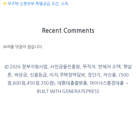
무주택 신혼부부 특별공급 조건, 소득
Recent Comments
보여줄 댓글이 없습니다.
© 2026 정부지원사업, 서민금융진흥원, 무직자, 연체자 소액, 햇살
론, 비상금, 신용등급, 이자,주택청약담보, 장단기, 저신용, (500
점,600점,450점,350점), 대환대출플랫폼, 마이너스통장대출
•
BUILT WITH
GENERATEPRESS