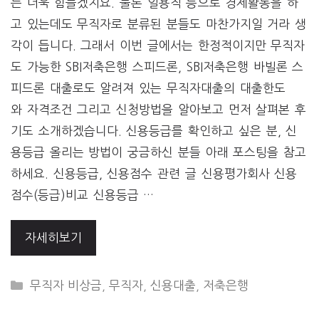
는 더욱 힘들겠지요. 물론 일용직 등으로 경제활동을 하
고 있는데도 무직자로 분류된 분들도 마찬가지일 거라 생
각이 듭니다. 그래서 이번 글에서는 한정적이지만 무직자
도 가능한 SBI저축은행 스피드론, SBI저축은행 바빌론 스
피드론 대출로도 알려져 있는 무직자대출의 대출한도
와 자격조건 그리고 신청방법을 알아보고 먼저 살펴본 후
기도 소개하겠습니다. 신용등급를 확인하고 싶은 분, 신
용등급 올리는 방법이 궁금하신 분들 아래 포스팅을 참고
하세요. 신용등급, 신용점수 관련 글 신용평가회사 신용
점수(등급)비교 신용등급 …
자세히보기
CATEGORIES
무직자 비상금
,
무직자
,
신용대출
,
저축은행