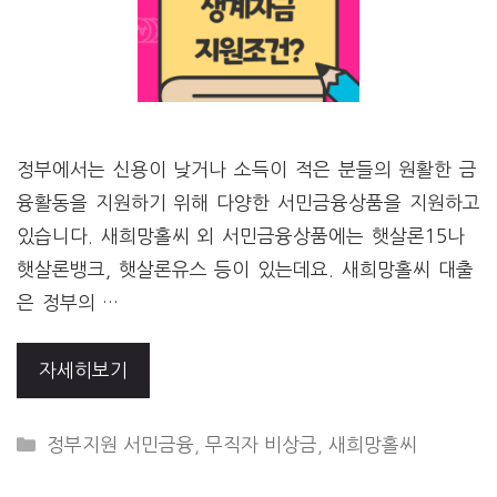
정부에서는 신용이 낮거나 소득이 적은 분들의 원활한 금
융활동을 지원하기 위해 다양한 서민금융상품을 지원하고
있습니다. 새희망홀씨 외 서민금융상품에는 햇살론15나
햇살론뱅크, 햇살론유스 등이 있는데요. 새희망홀씨 대출
은 정부의 …
자세히보기
CATEGORIES
정부지원 서민금융
,
무직자 비상금
,
새희망홀씨