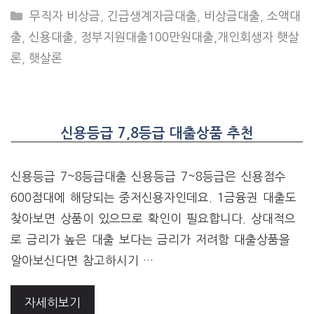
CATEGORIES
무직자 비상금
,
긴급생계자금대출
,
비상금대출
,
소액대
출
,
신용대출
,
정부지원대출100만원대출,개인회생자 햇살
론
,
햇살론
신용등급 7,8등급 대출상품 추천
신용등급 7~8등급대출 신용등급 7~8등급은 신용점수
600점대에 해당되는 중저신용자인데요. 1금융권 대출도
찾아보면 상품이 있으므로 확인이 필요합니다. 상대적으
로 금리가 높은 대출 보다는 금리가 저려함 대출상품을
알아보신다면 참고하시기 …
자세히보기