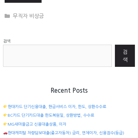
CATEGORIES
무직자 비상금
검색
검
색
Recent Posts
현대카드 단기신용대출, 현금서비스 이자, 한도, 상환수수료
BC카드 단기카드대출 한도복원일, 상환방법, 수수료
MG새마을금고 신용대출상품, 이자
현대캐피탈 차량담보대출(중고자동차) 금리, 연체이자, 신용점수(등급)