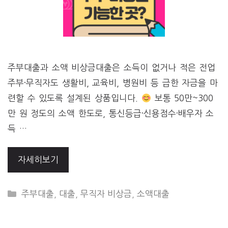
주부대출과 소액 비상금대출은 소득이 없거나 적은 전업
주부·무직자도 생활비, 교육비, 병원비 등 급한 자금을 마
련할 수 있도록 설계된 상품입니다.
보통 50만~300
만 원 정도의 소액 한도로, 통신등급·신용점수·배우자 소
득 …
자세히보기
CATEGORIES
주부대출
,
대출
,
무직자 비상금
,
소액대출