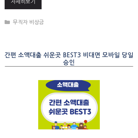
자세히보기
CATEGORIES
무직자 비상금
간편 소액대출 쉬운곳 BEST3 비대면 모바일 당일
승인