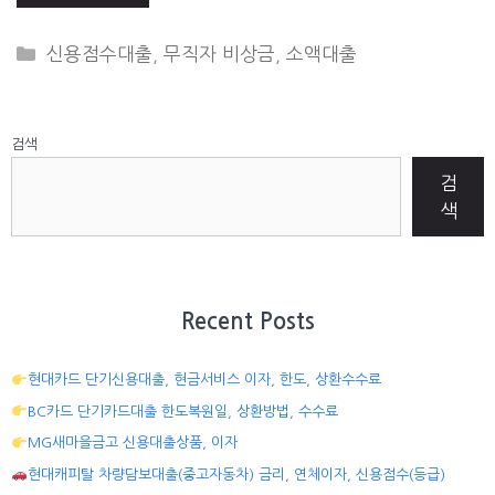
CATEGORIES
신용점수대출
,
무직자 비상금
,
소액대출
검색
검
색
Recent Posts
현대카드 단기신용대출, 현금서비스 이자, 한도, 상환수수료
BC카드 단기카드대출 한도복원일, 상환방법, 수수료
MG새마을금고 신용대출상품, 이자
현대캐피탈 차량담보대출(중고자동차) 금리, 연체이자, 신용점수(등급)