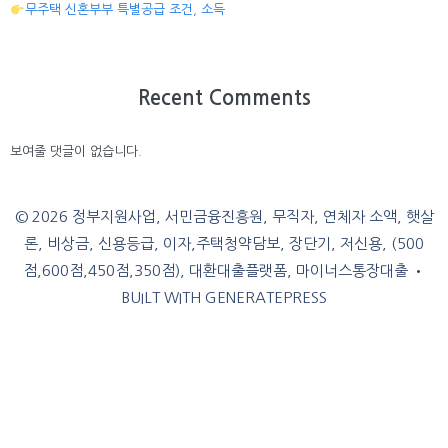
무주택 신혼부부 특별공급 조건, 소득
Recent Comments
보여줄 댓글이 없습니다.
© 2026 정부지원사업, 서민금융진흥원, 무직자, 연체자 소액, 햇살
론, 비상금, 신용등급, 이자,주택청약담보, 장단기, 저신용, (500
점,600점,450점,350점), 대환대출플랫폼, 마이너스통장대출
•
BUILT WITH
GENERATEPRESS