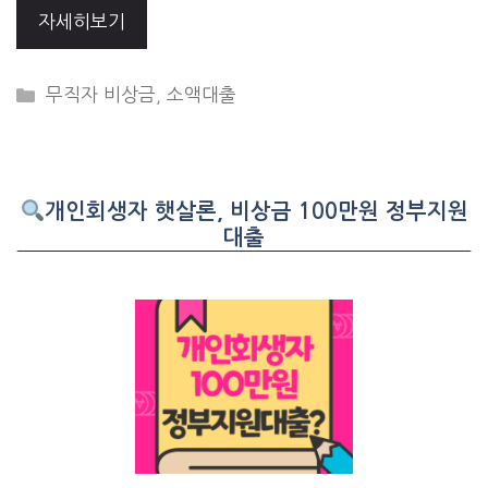
자세히보기
CATEGORIES
무직자 비상금
,
소액대출
개인회생자 햇살론, 비상금 100만원 정부지원
대출