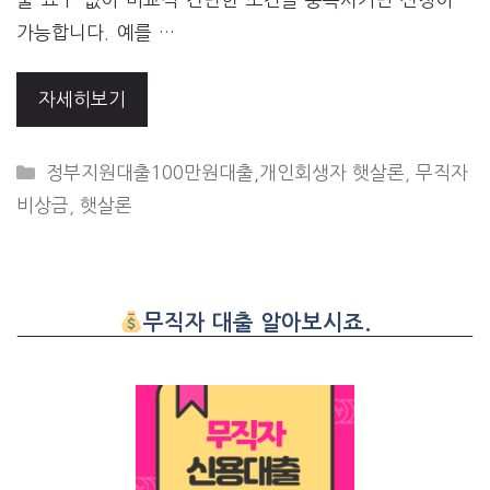
가능합니다. 예를 …
자세히보기
CATEGORIES
정부지원대출100만원대출,개인회생자 햇살론
,
무직자
비상금
,
햇살론
무직자 대출 알아보시죠.