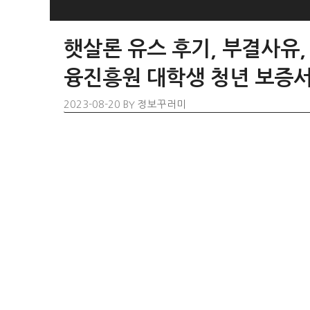
SKIP
TO
햇살론 유스 후기, 부결사유
CONTENT
융진흥원 대학생 청년 보증서
2023-08-20
BY
정보꾸러미