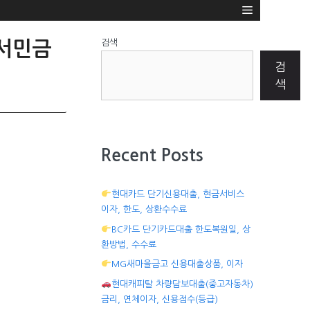
검색
 서민금
검
색
Recent Posts
현대카드 단기신용대출, 현금서비스
이자, 한도, 상환수수료
BC카드 단기카드대출 한도복원일, 상
환방법, 수수료
MG새마을금고 신용대출상품, 이자
현대캐피탈 차량담보대출(중고자동차)
금리, 연체이자, 신용점수(등급)