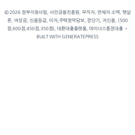
© 2026 정부지원사업, 서민금융진흥원, 무직자, 연체자 소액, 햇살
론, 비상금, 신용등급, 이자,주택청약담보, 장단기, 저신용, (500
점,600점,450점,350점), 대환대출플랫폼, 마이너스통장대출
•
BUILT WITH
GENERATEPRESS