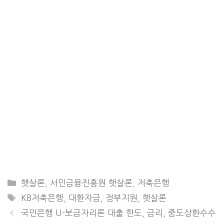
CATEGORIES
햇살론
,
서민금융진흥원 햇살론
,
저축은행
TAGS
KB저축은행
,
대환자금
,
정부지원
,
햇살론
국민은행 U-보금자리론 대출 한도, 금리, 중도상환수수