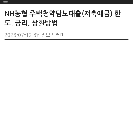
Menu
SKIP
TO
NH농협 주택청약담보대출(저축예금) 한
CONTENT
도, 금리, 상환방법
2023-07-12
BY
정보꾸러미