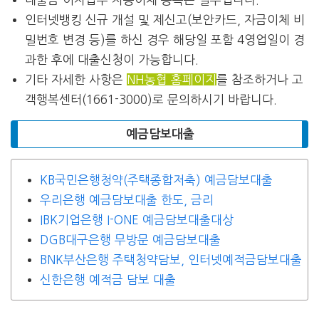
인터넷뱅킹 신규 개설 및 제신고(보안카드, 자금이체 비
밀번호 변경 등)를 하신 경우 해당일 포함 4영업일이 경
과한 후에 대출신청이 가능합니다.
기타 자세한 사항은
NH농협 홈페이지
를 참조하거나 고
객행복센터(1661-3000)로 문의하시기 바랍니다.
예금담보대출
KB국민은행청약(주택종합저축) 예금담보대출
우리은행 예금담보대출 한도, 금리
IBK기업은행 I-ONE 예금담보대출대상
DGB대구은행 무방문 예금담보대출
BNK부산은행 주택청약담보, 인터넷예적금담보대출
신한은행 예적금 담보 대출