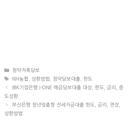
CATEGORIES
청약저축담보
TAGS
NH농협
,
상환방법
,
청약담보대출
,
한도
IBK기업은행 I-ONE 예금담보대출 대상, 한도, 금리, 중
도상환
부산은행 청년맞춤형 전세자금대출 한도, 금리, 연장,
상환방법