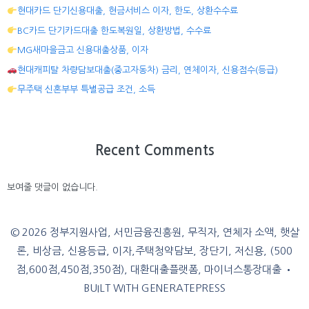
현대카드 단기신용대출, 현금서비스 이자, 한도, 상환수수료
BC카드 단기카드대출 한도복원일, 상환방법, 수수료
MG새마을금고 신용대출상품, 이자
현대캐피탈 차량담보대출(중고자동차) 금리, 연체이자, 신용점수(등급)
무주택 신혼부부 특별공급 조건, 소득
Recent Comments
보여줄 댓글이 없습니다.
© 2026 정부지원사업, 서민금융진흥원, 무직자, 연체자 소액, 햇살
론, 비상금, 신용등급, 이자,주택청약담보, 장단기, 저신용, (500
점,600점,450점,350점), 대환대출플랫폼, 마이너스통장대출
•
BUILT WITH
GENERATEPRESS