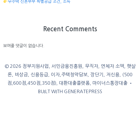
무주택 신혼부부 특별공급 조건, 소득
Recent Comments
보여줄 댓글이 없습니다.
© 2026 정부지원사업, 서민금융진흥원, 무직자, 연체자 소액, 햇살
론, 비상금, 신용등급, 이자,주택청약담보, 장단기, 저신용, (500
점,600점,450점,350점), 대환대출플랫폼, 마이너스통장대출
•
BUILT WITH
GENERATEPRESS