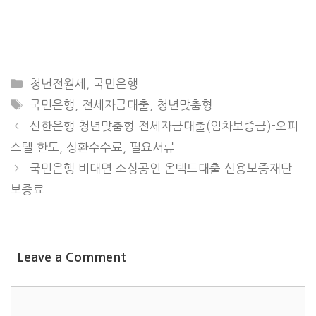
CATEGORIES
청년전월세
,
국민은행
TAGS
국민은행
,
전세자금대출
,
청년맞춤형
신한은행 청년맞춤형 전세자금대출(임차보증금)-오피
스텔 한도, 상환수수료, 필요서류
국민은행 비대면 소상공인 온택트대출 신용보증재단
보증료
Leave a Comment
COMMENT