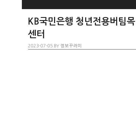
SKIP
TO
KB국민은행 청년전용버팀목
CONTENT
센터
2023-07-05
BY
정보꾸러미