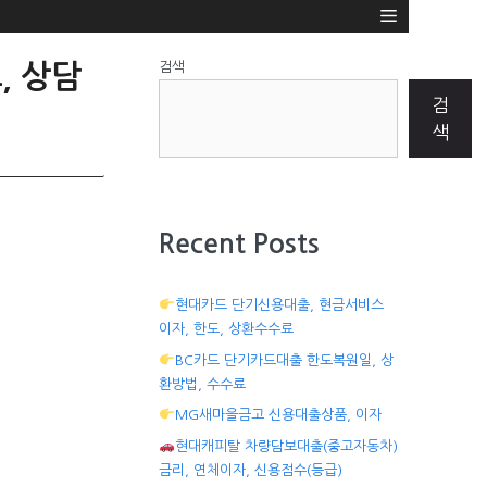
검색
, 상담
검
색
Recent Posts
현대카드 단기신용대출, 현금서비스
이자, 한도, 상환수수료
BC카드 단기카드대출 한도복원일, 상
환방법, 수수료
MG새마을금고 신용대출상품, 이자
현대캐피탈 차량담보대출(중고자동차)
금리, 연체이자, 신용점수(등급)