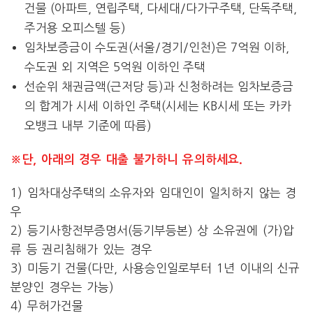
건물 (아파트, 연립주택, 다세대/다가구주택, 단독주택,
주거용 오피스텔 등)
임차보증금이 수도권(서울/경기/인천)은 7억원 이하,
수도권 외 지역은 5억원 이하인 주택
선순위 채권금액(근저당 등)과 신청하려는 임차보증금
의 합계가 시세 이하인 주택(시세는 KB시세 또는 카카
오뱅크 내부 기준에 따름)
※단, 아래의 경우 대출 불가하니 유의하세요.
1) 임차대상주택의 소유자와 임대인이 일치하지 않는 경
우
2) 등기사항전부증명서(등기부등본) 상 소유권에 (가)압
류 등 권리침해가 있는 경우
3) 미등기 건물(다만, 사용승인일로부터 1년 이내의 신규
분양인 경우는 가능)
4) 무허가건물