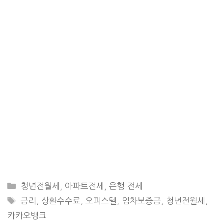
CATEGORIES
청년전월세
,
아파트전세
,
은행 전세
TAGS
금리
,
상환수수료
,
오피스텔
,
임차보증금
,
청년전월세
,
카카오뱅크