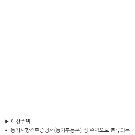
▶ 대상주택
등기사항전부증명서(등기부등본) 상 주택으로 분류되는