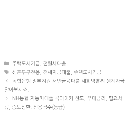
CATEGORIES
주택도시기금
,
전월세대출
TAGS
신혼부부전용
,
전세자금대출
,
주택도시기금
농협은행 정부지원 서민금융대출 새희망홀씨 생계자금
알아보시죠.
NH농협 자동차대출 콕마이카 한도, 우대금리, 필요서
류, 중도상환, 신용점수(등급)