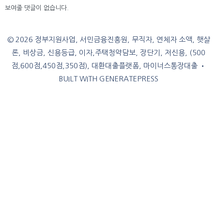
보여줄 댓글이 없습니다.
© 2026 정부지원사업, 서민금융진흥원, 무직자, 연체자 소액, 햇살
론, 비상금, 신용등급, 이자,주택청약담보, 장단기, 저신용, (500
점,600점,450점,350점), 대환대출플랫폼, 마이너스통장대출
•
BUILT WITH
GENERATEPRESS