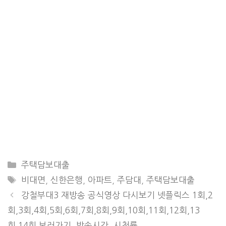
CATEGORIES
주택담보대출
TAGS
비대면
,
신한은행
,
아파트
,
주담대
,
주택담보대출
강철부대3 재방송 공식영상 다시보기 넷플릭스 1회,2
회,3회,4회,5회,6회,7회,8회,9회,10회,11회,12회,13
회,14회 보러가기, 방송시간, 시청률