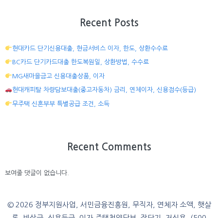
Recent Posts
현대카드 단기신용대출, 현금서비스 이자, 한도, 상환수수료
BC카드 단기카드대출 한도복원일, 상환방법, 수수료
MG새마을금고 신용대출상품, 이자
현대캐피탈 차량담보대출(중고자동차) 금리, 연체이자, 신용점수(등급)
무주택 신혼부부 특별공급 조건, 소득
Recent Comments
보여줄 댓글이 없습니다.
© 2026 정부지원사업, 서민금융진흥원, 무직자, 연체자 소액, 햇살
론, 비상금, 신용등급, 이자,주택청약담보, 장단기, 저신용, (500