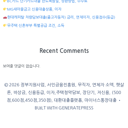
BC카드 단기카드대출 한도복원일, 상환방법, 수수료
MG새마을금고 신용대출상품, 이자
현대캐피탈 차량담보대출(중고자동차) 금리, 연체이자, 신용점수(등급)
무주택 신혼부부 특별공급 조건, 소득
Recent Comments
보여줄 댓글이 없습니다.
© 2026 정부지원사업, 서민금융진흥원, 무직자, 연체자 소액, 햇살
론, 비상금, 신용등급, 이자,주택청약담보, 장단기, 저신용, (500
점,600점,450점,350점), 대환대출플랫폼, 마이너스통장대출
•
BUILT WITH
GENERATEPRESS