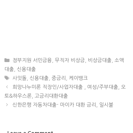
CATEGORIES
정부지원 서민금융
,
무직자 비상금
,
비상금대출
,
소액
대출
,
신용대출
TAGS
사잇돌
,
신용대출
,
중금리
,
케이뱅크
희망나누미론 직장인/사업자대출 , 여성/주부대출, 오
토&하우스론, 고금리대환대출
신한은행 자동차대출- 마이카 대환 금리, 일시불