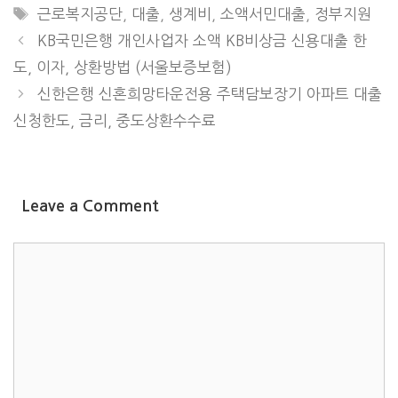
TAGS
근로복지공단
,
대출
,
생계비
,
소액서민대출
,
정부지원
KB국민은행 개인사업자 소액 KB비상금 신용대출 한
도, 이자, 상환방법 (서울보증보험)
신한은행 신혼희망타운전용 주택담보장기 아파트 대출
신청한도, 금리, 중도상환수수료
Leave a Comment
COMMENT