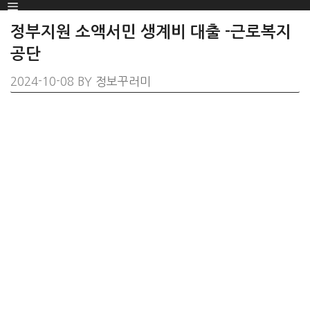
Menu
SKIP
TO
정부지원 소액서민 생계비 대출 -근로복지
CONTENT
공단
2024-10-08
BY
정보꾸러미