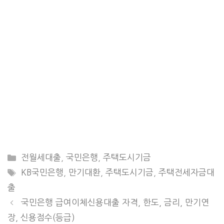
CATEGORIES
전월세대출
,
국민은행
,
주택도시기금
TAGS
KB국민은행
,
만기대환
,
주택도시기금
,
주택전세자금대
출
국민은행 급여이체신용대출 자격, 한도, 금리, 만기연
장, 신용점수(등급)