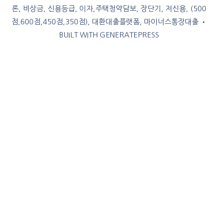
론, 비상금, 신용등급, 이자,주택청약담보, 장단기, 저신용, (500
점,600점,450점,350점), 대환대출플랫폼, 마이너스통장대출
•
BUILT WITH
GENERATEPRESS