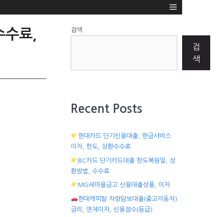
검색
수수료,
검
색
Recent Posts
현대카드 단기신용대출, 현금서비스
이자, 한도, 상환수수료
BC카드 단기카드대출 한도복원일, 상
환방법, 수수료
MG새마을금고 신용대출상품, 이자
현대캐피탈 차량담보대출(중고자동차)
금리, 연체이자, 신용점수(등급)