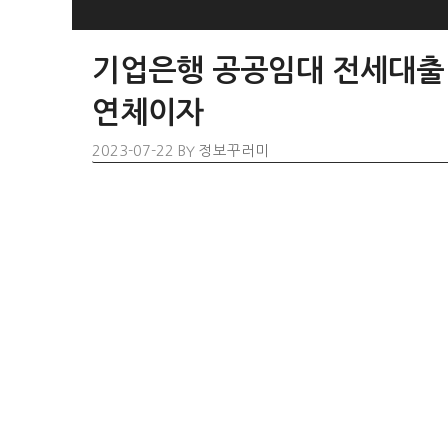
SKIP
TO
기업은행 공공임대 전세대출 
CONTENT
연체이자
2023-07-22
BY
정보꾸러미