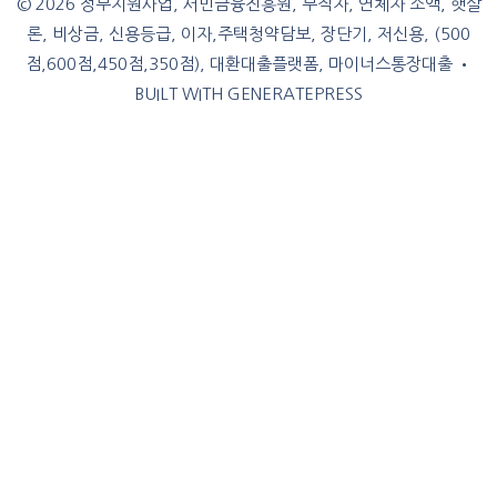
© 2026 정부지원사업, 서민금융진흥원, 무직자, 연체자 소액, 햇살
론, 비상금, 신용등급, 이자,주택청약담보, 장단기, 저신용, (500
점,600점,450점,350점), 대환대출플랫폼, 마이너스통장대출
•
BUILT WITH
GENERATEPRESS