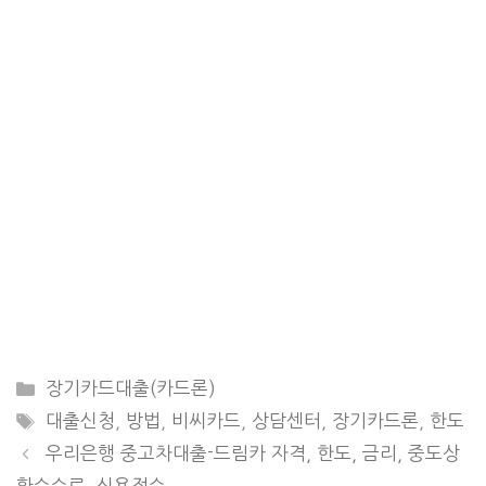
CATEGORIES
장기카드대출(카드론)
TAGS
대출신청
,
방법
,
비씨카드
,
상담센터
,
장기카드론
,
한도
우리은행 중고차대출-드림카 자격, 한도, 금리, 중도상
환수수료, 신용점수