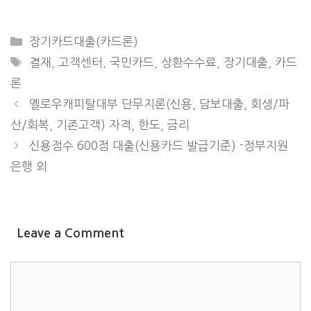
CATEGORIES
장기카드대출(카드론)
TAGS
결재
,
고객센터
,
국민카드
,
상환수수료
,
장기대출
,
카드
론
옐로우캐피탈대부 단무지론(신용, 담보대출, 회생/파
산/회복, 기존고객) 자격, 한도, 금리
신용점수 600점 대출(신용카드 발급기준) -정부지원
은행 외
Leave a Comment
COMMENT