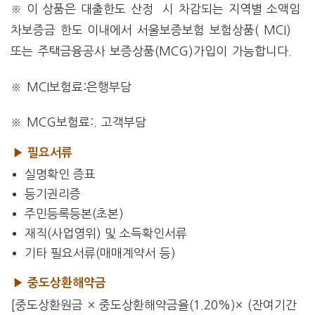
※ 이 상품은 대출한도 산정 시 차감되는 지역별 소액임
차보증금 한도 이내에서 서울보증보험 보험상품( MCI)
또는 주택금융공사 보증상품(MCG)가입이 가능합니다.
※ MCI보험료:은행부담
※ MCG보험료:. 고객부담
▶ 필요서류
5. 필요서류
실명확인 증표
등기권리증
주민등록등본(초본)
재직(사업영위) 및 소득확인서류
기타 필요서류(매매계약서 등)
▶
중도상환해약금
[중도상환원금 × 중도상환해약금율(1.20%)× (잔여기간