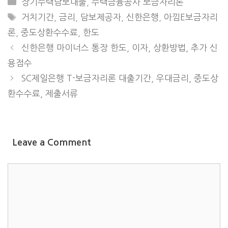
CATEGORIES
장기주택담보대출
,
주택금융공사 보금자리론
TAGS
거치기간
,
금리
,
담보제공자
,
신한은행
,
아낌E보금자리
론
,
중도상환수수료
,
한도
신한은행 마이너스 통장 한도, 이자, 상환방법, 추가 신
용점수
SC제일은행 T-보금자리론 대출기간, 우대금리, 중도상
환수수료, 제출서류
Leave a Comment
COMMENT