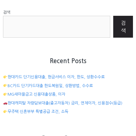
검색
검
색
Recent Posts
현대카드 단기신용대출, 현금서비스 이자, 한도, 상환수수료
BC카드 단기카드대출 한도복원일, 상환방법, 수수료
MG새마을금고 신용대출상품, 이자
현대캐피탈 차량담보대출(중고자동차) 금리, 연체이자, 신용점수(등급)
무주택 신혼부부 특별공급 조건, 소득