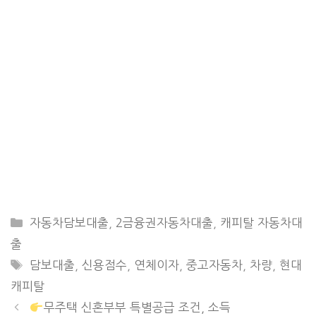
CATEGORIES
자동차담보대출
,
2금융권자동차대출
,
캐피탈 자동차대
출
TAGS
담보대출
,
신용점수
,
연체이자
,
중고자동차
,
차량
,
현대
캐피탈
무주택 신혼부부 특별공급 조건, 소득