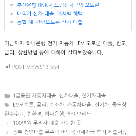
부산은행 BNK차 드림신차구입 오토론
매직카 신차 대출, 캐시백 혜택
농협 NH간편오토론 신차 대출
지금까지 하나은행 전기 자동차 EV 오토론 대출, 한도,
금리, 상환방법 등에 대하여 살펴보았습니다.
POST VIEWS:
3,554
CATEGORIES
1금융권 자동차대출
,
신차대출
,
전기차대출
TAGS
EV오토론
,
금리
,
수소차
,
자동차대출
,
전기차
,
중도상
환수수료
,
친환경
,
하나은행
,
하이브리드
100만원 무직자 대출 가능한 곳
정부 청년대출 무주택 버팀목전세자금 후기,제출서류,