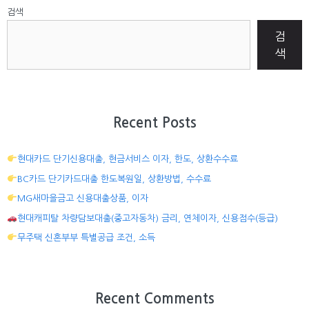
검색
검
색
Recent Posts
현대카드 단기신용대출, 현금서비스 이자, 한도, 상환수수료
BC카드 단기카드대출 한도복원일, 상환방법, 수수료
MG새마을금고 신용대출상품, 이자
현대캐피탈 차량담보대출(중고자동차) 금리, 연체이자, 신용점수(등급)
무주택 신혼부부 특별공급 조건, 소득
Recent Comments