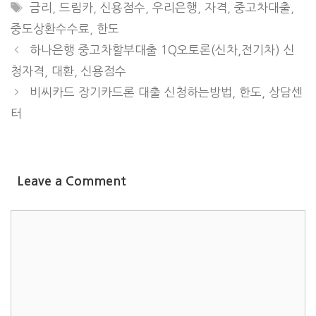
TAGS
금리
,
드림카
,
신용점수
,
우리은행
,
자격
,
중고차대출
,
중도상환수수료
,
한도
하나은행 중고차할부대출 1Q오토론(신차,전기차) 신
청자격, 대환, 신용점수
비씨카드 장기카드론 대출 신청하는방법, 한도, 상담센
터
Leave a Comment
COMMENT