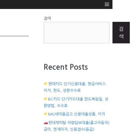
검색
검
색
Recent Posts
현대카드 단기신용대출, 현금서비스
이자, 한도, 상환수수료
BC카드 단기카드대출 한도복원일, 상
환방법, 수수료
MG새마을금고 신용대출상품, 이자
현대캐피탈 차량담보대출(중고자동차)
금리, 연체이자, 신용점수(등급)