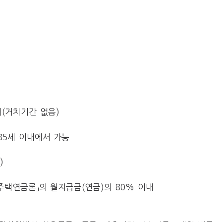
단위(거치기간 없음)
85세 이내에서 가능
)
주택연금론」의 월지급금(연금)의 80% 이내