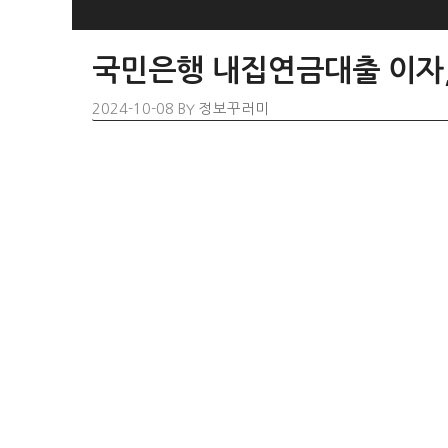
SKIP
TO
국민은행 내집연금대출 이자,
CONTENT
2024-10-08
BY
정보꾸러미