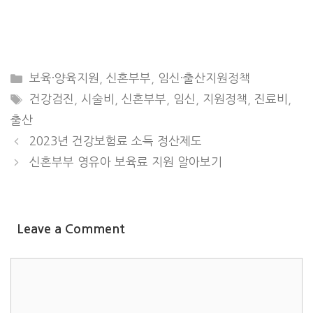
CATEGORIES
보육·양육지원
,
신혼부부
,
임신·출산지원정책
TAGS
건강검진
,
시술비
,
신혼부부
,
임신
,
지원정책
,
진료비
,
출산
2023년 건강보험료 소득 정산제도
신혼부부 영유아 보육료 지원 알아보기
Leave a Comment
COMMENT