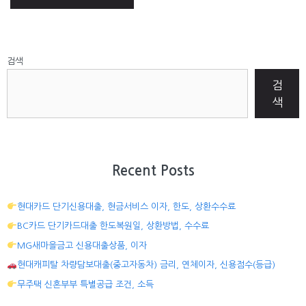
검색
검
색
Recent Posts
현대카드 단기신용대출, 현금서비스 이자, 한도, 상환수수료
BC카드 단기카드대출 한도복원일, 상환방법, 수수료
MG새마을금고 신용대출상품, 이자
현대캐피탈 차량담보대출(중고자동차) 금리, 연체이자, 신용점수(등급)
무주택 신혼부부 특별공급 조건, 소득