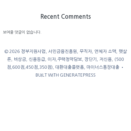
Recent Comments
보여줄 댓글이 없습니다.
© 2026 정부지원사업, 서민금융진흥원, 무직자, 연체자 소액, 햇살
론, 비상금, 신용등급, 이자,주택청약담보, 장단기, 저신용, (500
점,600점,450점,350점), 대환대출플랫폼, 마이너스통장대출
•
BUILT WITH
GENERATEPRESS