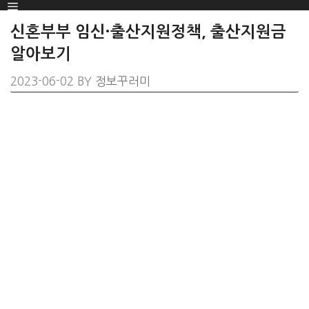
Menu
SKIP
TO
신혼부부 임신·출산지원정책, 출산지원금
CONTENT
알아보기
2023-06-02
BY
정보꾸러미