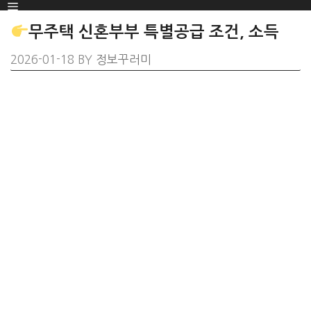
Menu
SKIP
TO
무주택 신혼부부 특별공급 조건, 소득
CONTENT
2026-01-18
BY
정보꾸러미