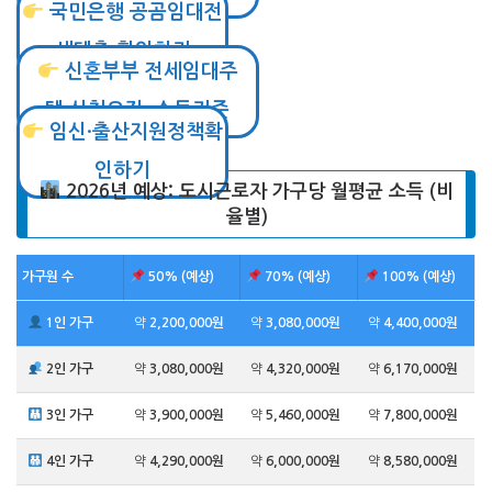
국민은행 공곰임대전
세대출 확인하기
신혼부부 전세임대주
택 신청요건, 소득기준
임신·출산지원정책확
인하기
2026년 예상: 도시근로자 가구당 월평균 소득 (비
율별)
가구원 수
50% (예상)
70% (예상)
100% (예상)
1인 가구
약
2,200,000원
약
3,080,000원
약
4,400,000원
2인 가구
약
3,080,000원
약
4,320,000원
약
6,170,000원
3인 가구
약
3,900,000원
약
5,460,000원
약
7,800,000원
4인 가구
약
4,290,000원
약
6,000,000원
약
8,580,000원