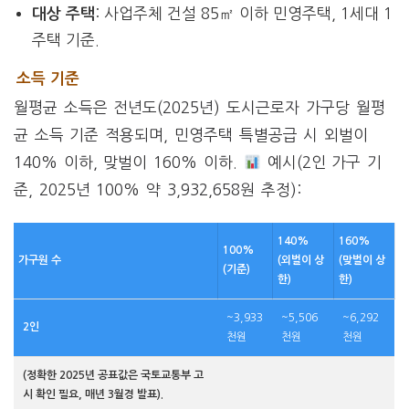
: 사업주체 건설 85㎡ 이하 민영주택, 1세대 1
대상 주택
주택 기준.
소득 기준
월평균 소득은 전년도(2025년) 도시근로자 가구당 월평
균 소득 기준 적용되며, 민영주택 특별공급 시 외벌이
140% 이하, 맞벌이 160% 이하.
예시(2인 가구 기
준, 2025년 100% 약 3,932,658원 추정):
140%
160%
100%
가구원 수
(외벌이 상
(맞벌이 상
(기준)
한)
한)
~3,933
~5,506
~6,292
2인
천원
천원
천원
(정확한 2025년 공표값은 국토교통부 고
시 확인 필요, 매년 3월경 발표).