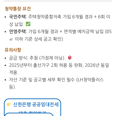
청약통장 요건
: 주택청약종합저축 가입 6개월 경과 + 6회 이
국민주택
상 납입.
: 가입 6개월 경과 + 면적별 예치금액 납입 (85
민영주택
㎡ 이하 기준 상세 공고 확인).
유의사항
공급 방식: 추첨 (가점제 아님).
2025년부터 출산가구 2회 허용 등 완화, 2026년 동일
적용.
자산 기준 및 공고별 세부 확인 필수 (LH청약플러스
등).
신한은행 공공임대전세
대출 확인하기