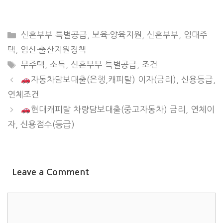
CATEGORIES
신혼부부 특별공급
,
보육·양육지원
,
신혼부부
,
임대주
택
,
임신·출산지원정책
TAGS
무주택
,
소득
,
신혼부부 특별공급
,
조건
자동차담보대출(은행,캐피탈) 이자(금리), 신용등급,
연체조건
현대캐피탈 차량담보대출(중고자동차) 금리, 연체이
자, 신용점수(등급)
Leave a Comment
COMMENT