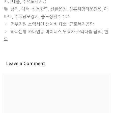
자금대출
,
주택도시기금
TAGS
금리
,
대출
,
신청한도
,
신한은행
,
신혼희망타운전용
,
아
파트
,
주택담보장기
,
중도상환수수료
정부지원 소액서민 생계비 대출 -근로복지공단
하나은행 하나원큐 마이너스 무직자 소액대출 금리, 한
도
Leave a Comment
COMMENT