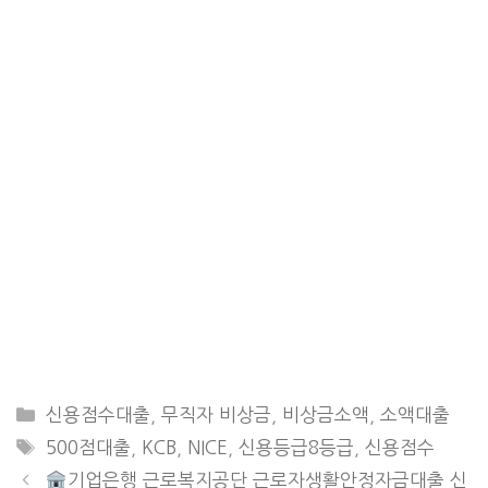
CATEGORIES
신용점수대출
,
무직자 비상금
,
비상금소액
,
소액대출
TAGS
500점대출
,
KCB
,
NICE
,
신용등급8등급
,
신용점수
기업은행 근로복지공단 근로자생활안정자금대출 신