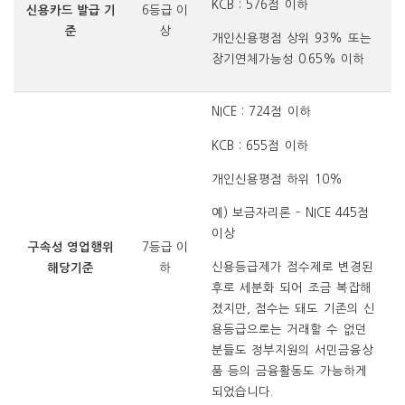
KCB : 576점 이하
신용카드 발급 기
6등급 이
준
상
개인신용평점 상위 93% 또는
장기연체가능성 0.65% 이하
NICE : 724점 이하
KCB : 655점 이하
개인신용평점 하위 10%
예) 보금자리론 – NICE 445점
이상
구속성 영업행위
7등급 이
신용등급제가 점수제로 변경된
해당기준
하
후로 세분화 되어 조금 복잡해
졌지만, 점수는 돼도 기존의 신
용등급으로는 거래할 수 없던
분들도 정부지원의 서민금융상
품 등의 금융활동도 가능하게
되었습니다.