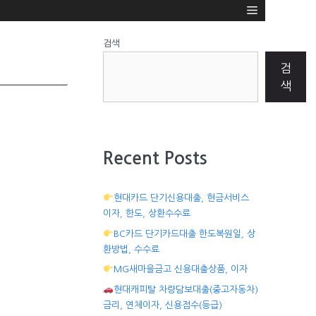
검색
검
색
Recent Posts
현대카드 단기신용대출, 현금서비스
이자, 한도, 상환수수료
BC카드 단기카드대출 한도복원일, 상
환방법, 수수료
MG새마을금고 신용대출상품, 이자
현대캐피탈 차량담보대출(중고자동차)
금리, 연체이자, 신용점수(등급)