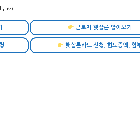
일부과)
기
근로자 햇살론 알아보기
청
햇살론카드 신청, 한도증액, 할