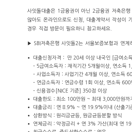
사잇돌대출은 1금융권이 아닌 2금융권 저축은행
않아도 온라인으로도 신청, 대출계약서 작성이 
경우 직접 방문이 필요하니 참고하세요.
▶ SBI저축은행 사잇돌2는 서울보증보험과 연계
대출신청자격 : 만 20세 이상 내국인 [급여
– 5급여소득자 : 재직기간 5개월이상, 연소득 1
– 사업소득자 : 사업기간 4개월 이상, 연소득 6
–
연금소득자 : 연금수령 1회 이상, 연소득 60
–
신용점수[NICE 기준] 350점 이상
대출한도 : 최소 100만원 ~ 최대 3,000만원까
대출금리 : 연 8.9% ~ 연 19.9%이내 (산
상환방식 : 원리금균등, 원금균등분할 방식
연체금리 : 약정금리 + 연 3% 가산(최대 연 19
취급수수료, 중도상환수수료 : 없음