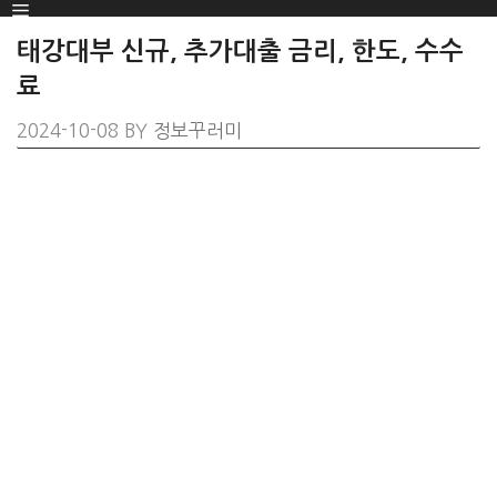
Menu
SKIP
TO
태강대부 신규, 추가대출 금리, 한도, 수수
CONTENT
료
2024-10-08
BY
정보꾸러미