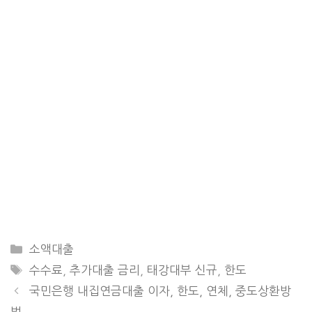
CATEGORIES
소액대출
TAGS
수수료
,
추가대출 금리
,
태강대부 신규
,
한도
국민은행 내집연금대출 이자, 한도, 연체, 중도상환방
법