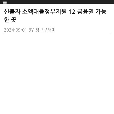
Menu
SKIP
TO
신불자 소액대출정부지원 12 금융권 가능
CONTENT
한 곳
2024-09-01
BY
정보꾸러미