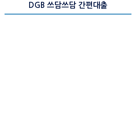
DGB 쓰담쓰담 간편대출