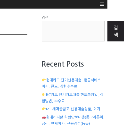
검색
검
색
Recent Posts
현대카드 단기신용대출, 현금서비스
이자, 한도, 상환수수료
BC카드 단기카드대출 한도복원일, 상
환방법, 수수료
MG새마을금고 신용대출상품, 이자
현대캐피탈 차량담보대출(중고자동차)
금리, 연체이자, 신용점수(등급)