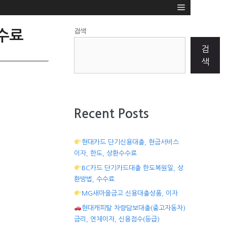
검색
수료
검
색
Recent Posts
현대카드 단기신용대출, 현금서비스
이자, 한도, 상환수수료
BC카드 단기카드대출 한도복원일, 상
환방법, 수수료
MG새마을금고 신용대출상품, 이자
현대캐피탈 차량담보대출(중고자동차)
금리, 연체이자, 신용점수(등급)