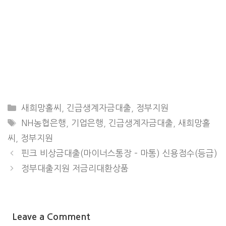
CATEGORIES
새희망홀씨
,
긴급생계자금대출
,
정부지원
TAGS
NH농협은행
,
기업은행
,
긴급생계자금대출
,
새희망홀
씨
,
정부지원
핀크 비상금대출(마이너스통장 – 마통) 신용점수(등급)
정부대출지원 저금리대환상품
Leave a Comment