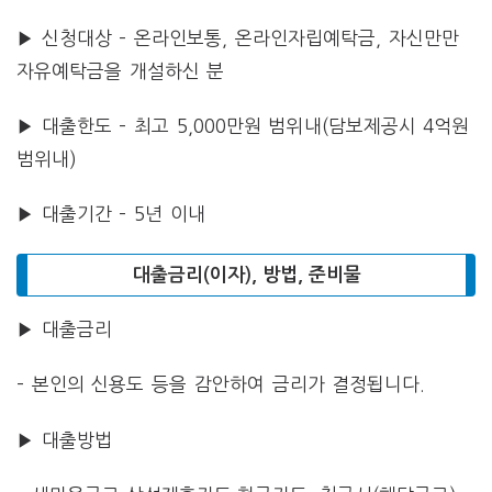
▶ 신청대상 – 온라인보통, 온라인자립예탁금, 자신만만
자유예탁금을 개설하신 분
▶ 대출한도 – 최고 5,000만원 범위내(담보제공시 4억원
범위내)
▶ 대출기간 – 5년 이내
대출금리(이자), 방법, 준비물
▶ 대출금리
– 본인의 신용도 등을 감안하여 금리가 결정됩니다.
▶ 대출방법