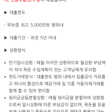
▶ 대출한도
– 무보증 최고 5,000만원 범위내
▶ 대출기간 – 최장 5년 이내
▶ 상환방식
만기일시상환 : 매월 이자만 상환하므로 월상환 부담액
이 적이 목돈 수입계획이 잇는 고객님에게 유리함
한도거래방식 : 대출한도 범위 내에서 입출금이 자유롭
고 하나의 통장으로 예금거래 및 각종 자동이체거래를
함께 할 수 있어 편리함
원리금균등분할상환 : 매월 원리금을 분할하여 상환함
으로써 일시상환에 따른 부담감이 없으며, 목돈을 유용
하게 사용하고 푼돈으로 갚으므로 재테크 활용이 가능