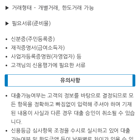
▶ 거래형태 – 개별거래, 한도거래 가능
▶ 필요서류(준비물)
신분증(주민등록증)
재직증명서(급여소득자)
사업자등록증명원(자영업자) 등
고객님의 신용평가에 필요한 서류
유의사항
대출가능여부는 고객의 정보를 바탕으로 결정되므로 모
든 항목을 정확하고 빠짐없이 입력해 주셔야 하며 기재
된 내용이 사실과 다른 경우 대출 승인이 취소될 수 있습
니다.
신용등급 심사항목 조정을 수시로 실시하고 있어 대출
가능여부 및 한도금액 등이 날짜별로 차이가 있을 수 있