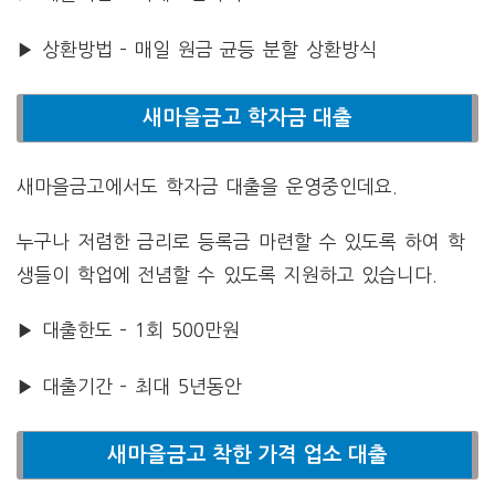
▶ 상환방법 – 매일 원금 균등 분할 상환방식
새마을금고 학자금 대출
새마을금고에서도 학자금 대출을 운영중인데요.
누구나 저렴한 금리로 등록금 마련할 수 있도록 하여 학
생들이 학업에 전념할 수 있도록 지원하고 있습니다.
▶ 대출한도 – 1회 500만원
▶ 대출기간 – 최대 5년동안
새마을금고 착한 가격 업소 대출