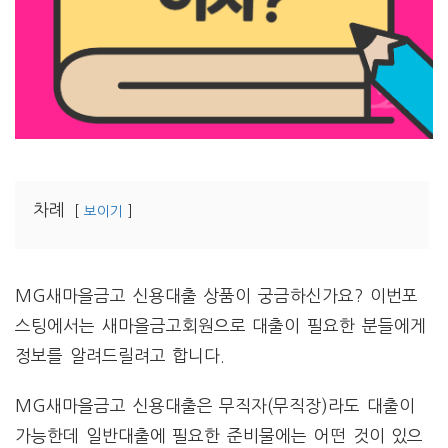
차례
보이기
MG새마을금고 신용대출 상품이 궁금하신가요? 이번포
스팅에서는 새마을금고회원으로 대출이 필요한 분들에게
정보를 알려드릴려고 합니다.
MG새마을금고 신용대출은 무직자(무직장)라도 대출이
가능한데 일반대출에 필요한 준비물에는 어떤 것이 있으