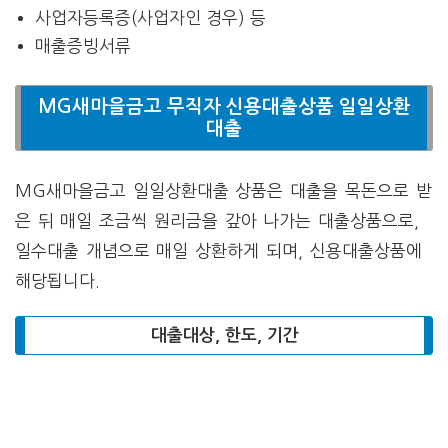
사업자등록증(사업자인 경우) 등
매출증빙서류
MG새마을금고 무직자 신용대출상품 일일상환
대출
MG새마을금고 일일상환대출 상품은 대출을 목돈으로 받
은 뒤 매일 조금씩 원리금을 갚아 나가는 대출상품으로,
일수대출 개념으로 매일 상환하게 되며, 신용대출상품에
해당됩니다.
대출대상, 한도, 기간