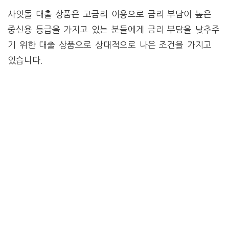
사잇돌 대출 상품은 고금리 이용으로 금리 부담이 높은
중신용 등급을 가지고 있는 분들에게 금리 부담을 낮추주
기 위한 대출 상품으로 상대적으로 나은 조건을 가지고
있습니다.