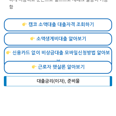
함
캠코 소액대출 대출자격 조회하기
소액생계비대출 알아보기
신용카드 없이 비상금대출 모바일신청방법 알아보
기
근로자 햇살론 알아보기
대출금리(이자), 준비물