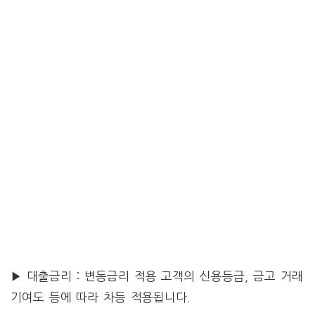
▶ 대출금리 : 변동금리 적용 고객의 신용등급, 금고 거래
기여도 등에 따라 차등 적용됩니다.