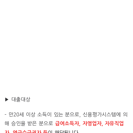
▶ 대출대상
– 만20세 이상 소득이 있는 분으로, 신용평가시스템에 의
해 승인을 받은 분으로
급여소득자, 자영업자, 자유직업
이 해당됩니다.
자, 연금수급권자 등