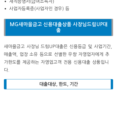
재직증명서(급여소득자)
사업자등록증(사업자인 경우) 등
MG새마을금고 신용대출상품 사장님드림UP대
출
새마을금고 사장님 드림UP대출은 신용등급 및 사업기간,
매출액, 업장 소유 등으로 선별한 우량 자영업자에게 추
가한도를 제공하는 자영업고객 전용 신용대출 상품입니
다.
대출대상, 한도, 기간