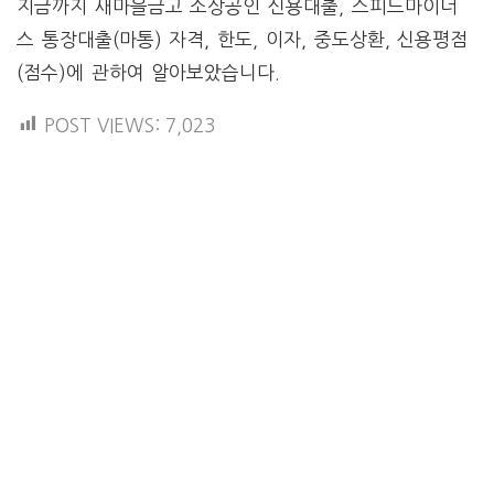
지금까지 새마을금고 소상공인 신용대출, 스피드마이너
스 통장대출(마통) 자격, 한도, 이자, 중도상환, 신용평점
(점수)에 관하여 알아보았습니다.
POST VIEWS:
7,023