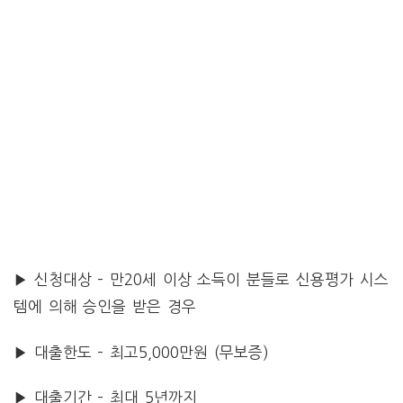
▶ 신청대상 – 만20세 이상 소득이 분들로 신용평가 시스
템에 의해 승인을 받은 경우
▶ 대출한도 – 최고5,000만원 (무보증)
▶ 대출기간 – 최대 5년까지