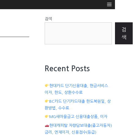
검색
검
색
Recent Posts
현대카드 단기신용대출, 현금서비스
이자, 한도, 상환수수료
BC카드 단기카드대출 한도복원일, 상
환방법, 수수료
MG새마을금고 신용대출상품, 이자
현대캐피탈 차량담보대출(중고자동차)
금리, 연체이자, 신용점수(등급)