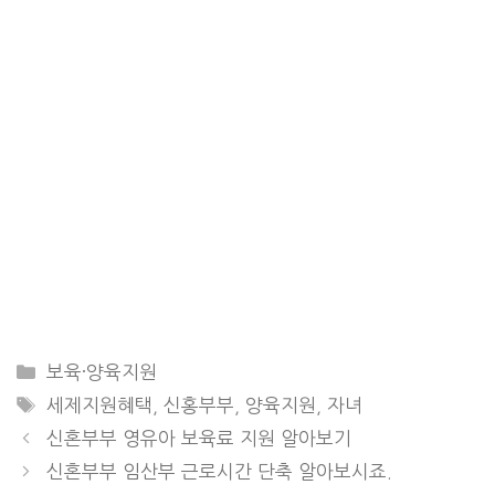
CATEGORIES
보육·양육지원
TAGS
세제지원혜택
,
신홍부부
,
양육지원
,
자녀
신혼부부 영유아 보육료 지원 알아보기
신혼부부 임산부 근로시간 단축 알아보시죠.