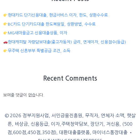
현대카드 단기신용대출, 현금서비스 이자, 한도, 상환수수료
BC카드 단기카드대출 한도복원일, 상환방법, 수수료
MG새마을금고 신용대출상품, 이자
현대캐피탈 차량담보대출(중고자동차) 금리, 연체이자, 신용점수(등급)
무주택 신혼부부 특별공급 조건, 소득
Recent Comments
보여줄 댓글이 없습니다.
© 2026 정부지원사업, 서민금융진흥원, 무직자, 연체자 소액, 햇살
론, 비상금, 신용등급, 이자,주택청약담보, 장단기, 저신용, (500
점,600점,450점,350점), 대환대출플랫폼, 마이너스통장대출
•