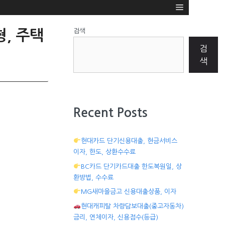
검색
형, 주택
검
색
Recent Posts
현대카드 단기신용대출, 현금서비스
이자, 한도, 상환수수료
BC카드 단기카드대출 한도복원일, 상
환방법, 수수료
MG새마을금고 신용대출상품, 이자
현대캐피탈 차량담보대출(중고자동차)
금리, 연체이자, 신용점수(등급)