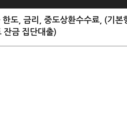
한도, 금리, 중도상환수수료, (기본
 잔금 집단대출)