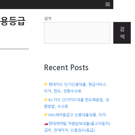
검색
신용등급
검
색
Recent Posts
현대카드 단기신용대출, 현금서비스
이자, 한도, 상환수수료
BC카드 단기카드대출 한도복원일, 상
환방법, 수수료
MG새마을금고 신용대출상품, 이자
현대캐피탈 차량담보대출(중고자동차)
금리, 연체이자, 신용점수(등급)