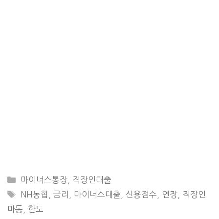
CATEGORIES
마이너스통장
,
직장인대출
TAGS
NH농협
,
금리
,
마이너스대출
,
신용점수
,
연장
,
직장인
마통
,
한도