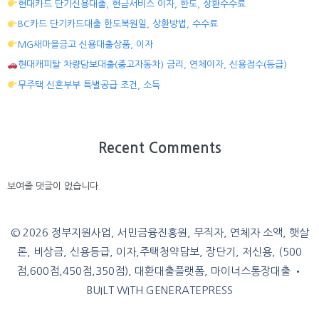
현대카드 단기신용대출, 현금서비스 이자, 한도, 상환수수료
BC카드 단기카드대출 한도복원일, 상환방법, 수수료
MG새마을금고 신용대출상품, 이자
현대캐피탈 차량담보대출(중고자동차) 금리, 연체이자, 신용점수(등급)
무주택 신혼부부 특별공급 조건, 소득
Recent Comments
보여줄 댓글이 없습니다.
© 2026 정부지원사업, 서민금융진흥원, 무직자, 연체자 소액, 햇살
론, 비상금, 신용등급, 이자,주택청약담보, 장단기, 저신용, (500
점,600점,450점,350점), 대환대출플랫폼, 마이너스통장대출
•
BUILT WITH
GENERATEPRESS