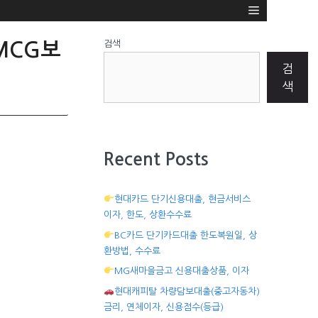
검색
MCG보
검
색
Recent Posts
현대카드 단기신용대출, 현금서비스
이자, 한도, 상환수수료
BC카드 단기카드대출 한도복원일, 상
환방법, 수수료
MG새마을금고 신용대출상품, 이자
현대캐피탈 차량담보대출(중고자동차)
금리, 연체이자, 신용점수(등급)