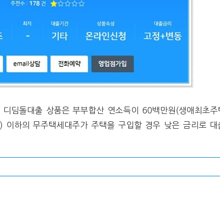
디딤돌대출 상품은 부부합산 연소득이 60백만원(생애최초주
원) 이하의 무주택세대주가 주택을 구입할 경우 낮은 금리로 