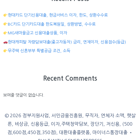
현대카드 단기신용대출, 현금서비스 이자, 한도, 상환수수료
BC카드 단기카드대출 한도복원일, 상환방법, 수수료
MG새마을금고 신용대출상품, 이자
현대캐피탈 차량담보대출(중고자동차) 금리, 연체이자, 신용점수(등급)
무주택 신혼부부 특별공급 조건, 소득
Recent Comments
보여줄 댓글이 없습니다.
© 2026 정부지원사업, 서민금융진흥원, 무직자, 연체자 소액, 햇살
론, 비상금, 신용등급, 이자,주택청약담보, 장단기, 저신용, (500
점,600점,450점,350점), 대환대출플랫폼, 마이너스통장대출
•