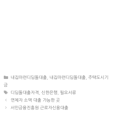
CATEGORIES
내집마련디딤돌대출
,
내집마련디딤돌대출
,
주택도시기
금
TAGS
디딤돌대출자격
,
신한은행
,
필요서류
연체자 소액 대출 가능한 곳
서민금융진흥원 근로자신용대출