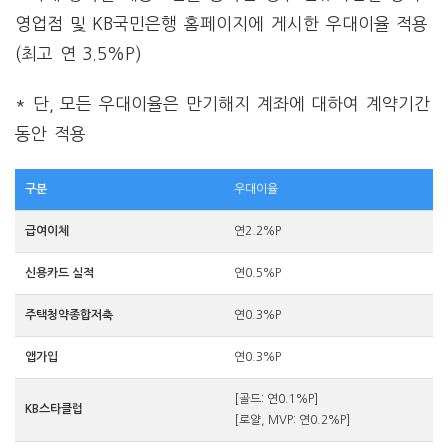
영업점 및 KB국민은행 홈페이지에 게시한 우대이율 적용
(최고 연 3.5%P)
* 단, 모든 우대이율은 만기해지 계좌에 대하여 계약기간
동안 적용
구분
우대이율
급여이체
연2.2%P
신용카드 실적
연0.5%P
주택청약종합저축
연0.3%P
앱가입
연0.3%P
[골드: 연0.1%P]
KB스타클럽
[로얄, MVP: 연0.2%P]