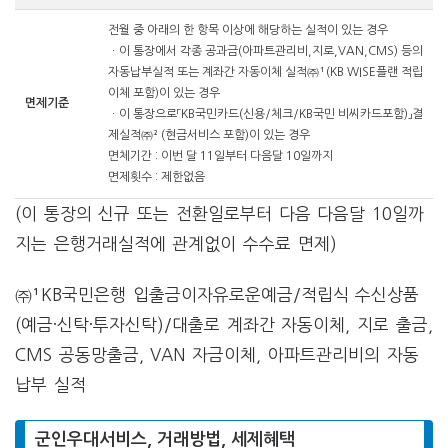
전월 중 아래의 한 항목 이상에 해당하는 실적이 있는 경우
ㆍ이 통장에서 각종 공과금(아파트관리비,지로,VAN,CMS) 등의
자동납부실적 또는 계좌간 자동이체 실적㈜¹(KB WISE플랜 적립
이체 포함)이 있는 경우
면제기준
ㆍ이 통장으로「KB국민카드(신용/체크/KB국민 비씨카드포함)」결
제실적㈜² (현금서비스 포함)이 있는 경우
면체기간 : 이번 달 11일부터 다음달 10일까지
면제횟수 : 제한없음
(이 통장의 신규 또는 전환일로부터 다음 다음달 10일까
지는 은행거래실적에 관계없이 수수료 면제)
㈜¹KB국민은행 입출금이자유로운예금/적립식 수신상품
(예금·신탁·투자신탁)/대출로 계좌간 자동이체, 지로 출금,
CMS 공동망출금, VAN 자금이체, 아파트관리비의 자동
납부 실적
군인우대서비스, 거래방법, 세제혜택