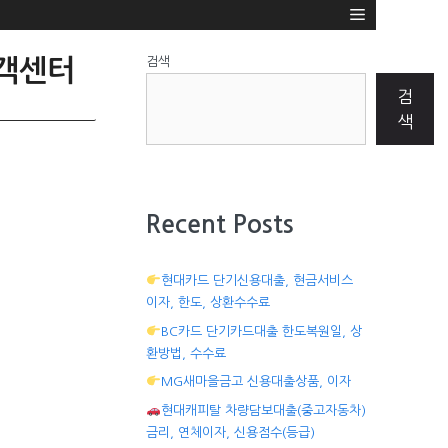
검색
고객센터
검
색
Recent Posts
현대카드 단기신용대출, 현금서비스
이자, 한도, 상환수수료
BC카드 단기카드대출 한도복원일, 상
환방법, 수수료
MG새마을금고 신용대출상품, 이자
현대캐피탈 차량담보대출(중고자동차)
금리, 연체이자, 신용점수(등급)