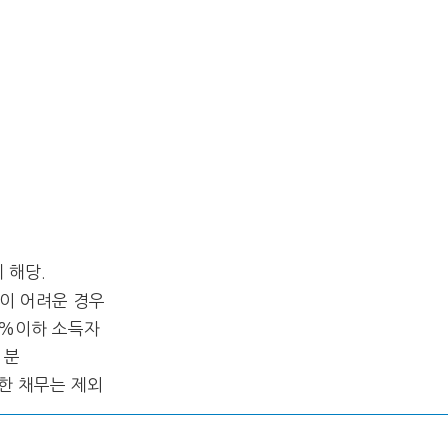
 해당.
이 어려운 경우
5%이하 소득자
 분
생한 채무는 제외