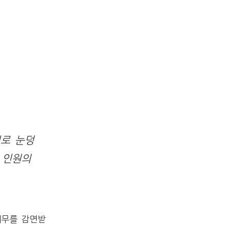
치로 눈덩
 인원의
채무를 감면받